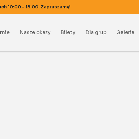
ach 10:00 - 18:00. Zapraszamy!
rnie
Nasze okazy
Bilety
Dla grup
Galeria
rnia Rozewie
rnia Hel