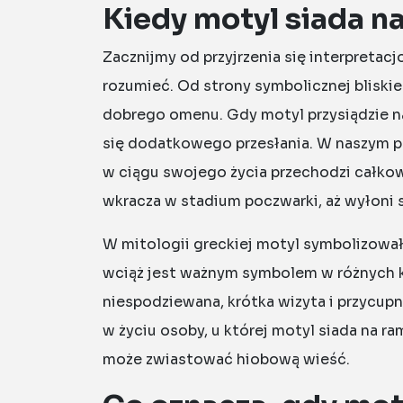
Kiedy motyl siada n
Zacznijmy od przyjrzenia się interpretacj
rozumieć. Od strony symbolicznej bliski
dobrego omenu. Gdy motyl przysiądzie n
się dodatkowego przesłania. W naszym p
w ciągu swojego życia przechodzi całkow
wkracza w stadium poczwarki, aż wyłoni s
W mitologii greckiej motyl symbolizował
wciąż jest ważnym symbolem w różnych k
niespodziewana, krótka wizyta i przycup
w życiu osoby, u której motyl siada na ra
może zwiastować hiobową wieść.