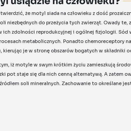
yl usiądzie na człowieku?
ierdzić, że motyl siada na człowieku z dość prozaiczny
oli niezbędnych do przeżycia tych zwierząt. Owady te,
 ich zdolności reprodukcyjnej i ogólnej fizjologii. Sód
w procesach metabolicznych. Ponadto chemoreceptory 
 kierując je w stronę obszarów bogatych w składniki 
m, iż motyle w swym krótkim życiu zamieszkują środow
udzki pot staje się dla nich cenną alternatywą. A zatem 
o źródłem soli mineralnych. Zachowanie to określane j
 substancje odżywcze z ziemi, błota lub kałuż, obfituj
 odzierają kulturowe wierzenia z wyjątkowości, natom
ymi potrzebami.
ną do ludzi? Odkrywamy prz