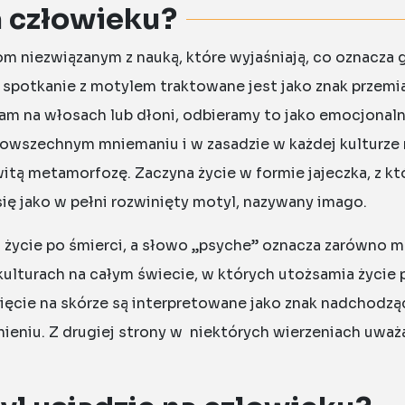
a człowieku?
om niezwiązanym z nauką, które wyjaśniają, co oznacza g
e spotkanie z motylem traktowane jest jako znak przem
am na włosach lub dłoni, odbieramy to jako emocjona
owszechnym mniemaniu i w zasadzie w każdej kulturze 
itą metamorfozę. Zaczyna życie w formie jajeczka, z kt
ię jako w pełni rozwinięty motyl, nazywany imago.
 życie po śmierci, a słowo „psyche” oznacza zarówno mo
ulturach na całym świecie, w których utożsamia życie
nięcie na skórze są interpretowane jako znak nadchod
mieniu. Z drugiej strony w niektórych wierzeniach uważa