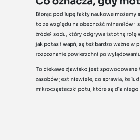
Co oznacza, gdy mot
Biorąc pod lupę fakty naukowe możemy stw
to ze względu na obecność minerałów i s
źródeł sodu, który odgrywa istotną rolę w
jak potas i wapń, są też bardzo ważne 
rozpoznanie powierzchni po wylądowaniu,
To ciekawe zjawisko jest spowodowane ty
zasobów jest niewiele, co sprawia, że ​​l
mikrocząsteczki potu, które są dla nieg
także wśród innych owadów, które czerpią
organiczną. No cóż, naukowe wyjaśnienia
kierują się w tym wypadku swoimi własn
Dlaczego motyle lg