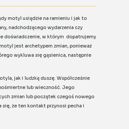
dy motyl usiądzie na ramieniu i jak to
iany, nadchodzącego wydarzenia czy
lne doświadczenie, w którym dopatrujemy
motyl jest archetypem zmian, ponieważ
órego wykluwa się gąsienica, następnie
tyla, jak i ludzką duszę. Współcześnie
 pośmiertne lub wieczność. Jego
zących zmian lub początek czegoś nowego
 się, że ten kontakt przynosi pecha i