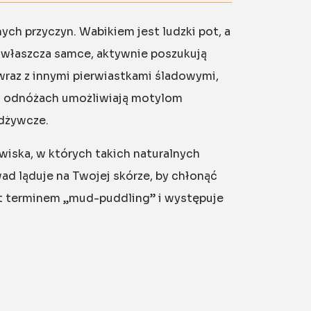
ch przyczyn. Wabikiem jest ludzki pot, a
 zwłaszcza samce, aktywnie poszukują
 wraz z innymi pierwiastkami śladowymi,
na odnóżach umożliwiają motylom
odżywcze.
iska, w których takich naturalnych
owad ląduje na Twojej skórze, by chłonąć
est terminem „mud-puddling” i występuje
ących w rozkładającą się materię
iast natura ma swoje wymagania i motyle
yczyny