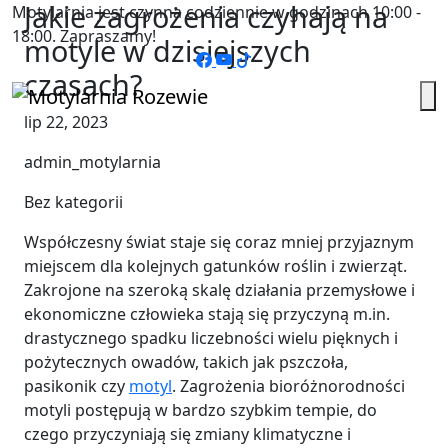
Jakie zagrożenia czyhają na
Motylarnia jest czynna codziennie w godzinach 10:00 -
18:00. Zapraszamy!
motyle w dzisiejszych
czasach?
lip 22, 2023
admin_motylarnia
Bez kategorii
Współczesny świat staje się coraz mniej przyjaznym
miejscem dla kolejnych gatunków roślin i zwierząt.
Zakrojone na szeroką skalę działania przemysłowe i
ekonomiczne człowieka stają się przyczyną m.in.
drastycznego spadku liczebności wielu pięknych i
pożytecznych owadów, takich jak pszczoła,
pasikonik czy
motyl
. Zagrożenia bioróżnorodności
motyli postępują w bardzo szybkim tempie, do
czego przyczyniają się zmiany klimatyczne i