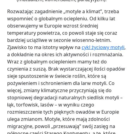
Rozważając zagadnienie „motyle a klimat”, trzeba
wspomnieć o globalnym ociepleniu. Od kilku lat
obserwujemy w Europie wzrost średniej
temperatury powietrza, co powoli staje się coraz
bardziej uciążliwe w sezonie wiosenno-letnim.
Zjawisko to ma istotny wpływ na
cykl życiowy motyli
,
a dokładnie na okres ich aktywności i rozmnażania.
Wraz z globalnym ociepleniem mamy też do
czynienia z suszą. Brak wystarczającej ilości opadów
sieje spustoszenie w świecie roślin, które są
pożywieniem i schronieniem dla larw motyli. Co
więcej, zmiany klimatyczne przyczyniają się do
stopniowej degradacji naturalnych siedlisk motyli –
łąk, torfowisk, lasów – w wyniku czego
rozmieszczenie tych pięknych owadów w Europie
ulega zmianom. Motyle, które mają zdolności
migracyjne, powoli „przesuwają” swój zasięg na
północne części Starego Kontynentu, a te, które