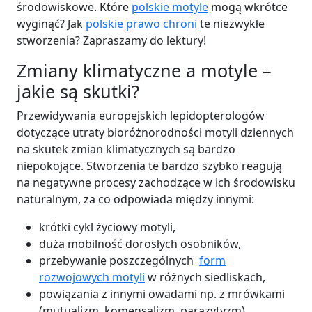
środowiskowe. Które
polskie motyle
mogą wkrótce
wyginąć? Jak
polskie prawo chroni
te niezwykłe
stworzenia? Zapraszamy do lektury!
Zmiany klimatyczne a motyle –
jakie są skutki?
Przewidywania europejskich lepidopterologów
dotyczące utraty bioróżnorodności motyli dziennych
na skutek zmian klimatycznych są bardzo
niepokojące. Stworzenia te bardzo szybko reagują
na negatywne procesy zachodzące w ich środowisku
naturalnym, za co odpowiada między innymi:
krótki
cykl życiowy motyli,
duża
mobilność dorosłych osobników,
przebywanie
poszczególnych
form
rozwojowych motyli
w różnych siedliskach,
powiązania z innymi owadami np. z mrówkami
(mutualizm, komensalizm, parazytyzm).