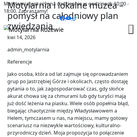
Motylarnia i lokalne muzea –
Motylarnia jest czynna codziennie w godzinach 10:00 -
18:00. Zapraszamy!
pomysł na całodniowy plan
zwiedzania
kwi 14, 2026
admin_motylarnia
Referencje
Jako osoba, która od lat zajmuje się oprowadzaniem
grup po Jastrzębiej Górze i okolicach, często dostaję
pytania o to, jak zagospodarować czas, gdy słońce
akurat chowa się za chmurami lub gdy turyści mają
już dość leżenia na piasku. Wiele osób popełnia błąd,
biegając chaotycznie między Władysławowem a
Helem, tymczasem u nas, na miejscu, mamy gotowy
scenariusz na niezwykle wartościowy, kulturalno-
przyrodniczy dzień. Moja propozycja to połączenie