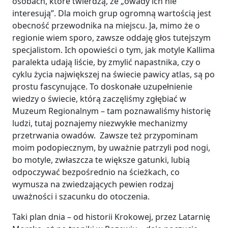
osobach, które twierdzą, że „owady ich nie
interesują”. Dla moich grup ogromną wartością jest
obecność przewodnika na miejscu. Ja, mimo że o
regionie wiem sporo, zawsze oddaję głos tutejszym
specjalistom. Ich opowieści o tym, jak motyle Kallima
paralekta udają liście, by zmylić napastnika, czy o
cyklu życia największej na świecie pawicy atlas, są po
prostu fascynujące. To doskonałe uzupełnienie
wiedzy o świecie, którą zaczęliśmy zgłębiać w
Muzeum Regionalnym – tam poznawaliśmy historię
ludzi, tutaj poznajemy niezwykłe mechanizmy
przetrwania owadów. Zawsze też przypominam
moim podopiecznym, by uważnie patrzyli pod nogi,
bo motyle, zwłaszcza te większe gatunki, lubią
odpoczywać bezpośrednio na ścieżkach, co
wymusza na zwiedzających pewien rodzaj
uważności i szacunku do otoczenia.
Taki plan dnia – od historii Krokowej, przez Latarnię