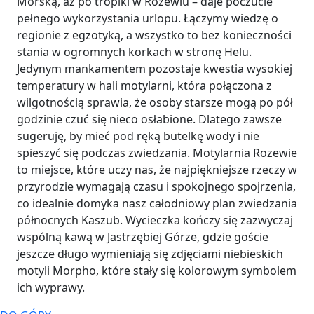
Morską, aż po tropiki w Rozewiu – daje poczucie
pełnego wykorzystania urlopu. Łączymy wiedzę o
regionie z egzotyką, a wszystko to bez konieczności
stania w ogromnych korkach w stronę Helu.
Jedynym mankamentem pozostaje kwestia wysokiej
temperatury w hali motylarni, która połączona z
wilgotnością sprawia, że osoby starsze mogą po pół
godzinie czuć się nieco osłabione. Dlatego zawsze
sugeruję, by mieć pod ręką butelkę wody i nie
spieszyć się podczas zwiedzania. Motylarnia Rozewie
to miejsce, które uczy nas, że najpiękniejsze rzeczy w
przyrodzie wymagają czasu i spokojnego spojrzenia,
co idealnie domyka nasz całodniowy plan zwiedzania
północnych Kaszub. Wycieczka kończy się zazwyczaj
wspólną kawą w Jastrzębiej Górze, gdzie goście
jeszcze długo wymieniają się zdjęciami niebieskich
motyli Morpho, które stały się kolorowym symbolem
ich wyprawy.