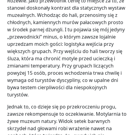
Rozewie. Jako przewodnik cenię to miejsce za to, że
stanowi doskonały kontrast dla statycznych wystaw
muzealnych. Wchodząc do hali, przenosimy się z
chłodnych, kamiennych murów pałacowych prosto
w środek parnej dżungli. I tu pojawia się mój jedyny
„przewodnicki” minus, o którym zawsze lojalnie
uprzedzam moich gości: logistyka wejścia przy
większych grupach. Przy wejściu do hali tworzy się
śluza, która ma chronić motyle przed ucieczką i
zmianami temperatury. Przy grupach liczących
powyżej 15 osób, proces wchodzenia trwa chwilę i
wymaga od turystów dyscypliny, co w upalne dni
bywa testem cierpliwości dla niespokojnych
turystów.
Jednak to, co dzieje się po przekroczeniu progu,
zawsze rekompensuje to oczekiwanie. Motylarnia to
żywe muzeum natury. Widok setek barwnych
skrzydeł nad głowami robi wrażenie nawet na