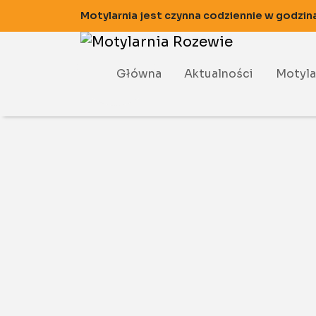
Motylarnia jest czynna codziennie w godzin
Główna
Aktualności
Motyla
Motyla
Motyla