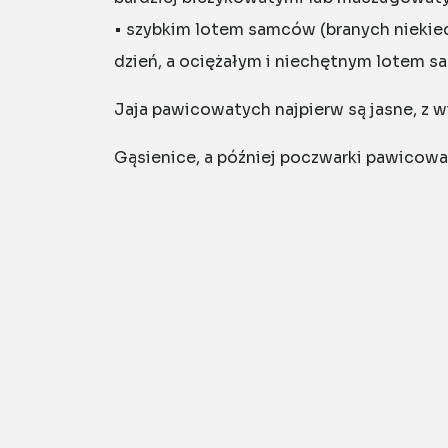
• szybkim lotem samców (branych niekiedy
dzień, a ociężałym i niechętnym lotem s
Jaja pawicowatych najpierw są jasne, z 
Gąsienice, a później poczwarki pawicowat
kokonów bywają nader odmienne, od prześ
Kilka gatunków Saturnidae (szczególnie: 
pozyskiwanego z dzikiej przyrody. Nie 
jedynym obok pszczoły miodnej w pełni
Bombycidae. Podczas pierwszych linek gą
grymaśne, żerując na bardzo wielu gatun
rozwijają się na naszych gatunkach np.: p
Kolorystyka gąsienic nawet u pokrewnych