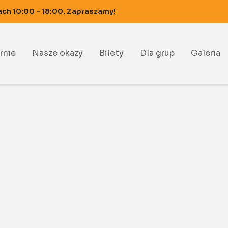
ach 10:00 - 18:00. Zapraszamy!
rnie
Nasze okazy
Bilety
Dla grup
Galeria
rnia Rozewie
rnia Hel