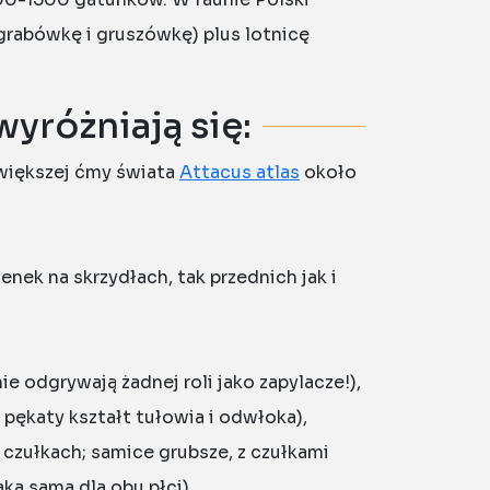
(grabówkę i gruszówkę) plus lotnicę
yróżniają się:
jwiększej ćmy świata
Attacus atlas
około
nek na skrzydłach, tak przednich jak i
 odgrywają żadnej roli jako zapylacze!),
pękaty kształt tułowia i odwłoka),
czułkach; samice grubsze, z czułkami
ka sama dla obu płci),