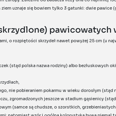
h ziem uznaje się bowiem tylko 3 gatunki: dwie pawice 
skrzydlone) pawicowatych w
rami, o rozpiętości skrzydeł nawet powyżej 25 cm (u na
ek (stąd polska nazwa rodziny) albo bezłuskowych okie
krzydłach,
o, nie pobieraniem pokarmu w wieku dorosłym (stąd nie
czu, zgromadzonych jeszcze w stadium gąsienicy (stąd 
ym (samce są chudsze, o szorstkich, grzebieniastych 
i; natomiast wzór i ogólna kolorystyka bywa niemal ta