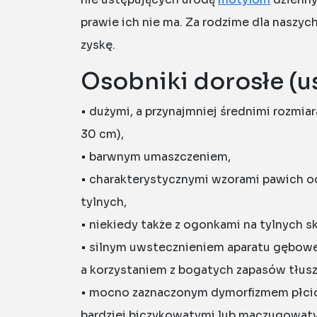
prawie ich nie ma. Za rodzime dla naszyc
zyskę.
Osobniki dorosłe (u
• dużymi, a przynajmniej średnimi rozmia
30 cm),
• barwnym umaszczeniem,
• charakterystycznymi wzorami pawich ocz
tylnych,
• niekiedy także z ogonkami na tylnych s
• silnym uwstecznieniem aparatu gęboweg
a korzystaniem z bogatych zapasów tłusz
• mocno zaznaczonym dymorfizmem płciow
bardziej biczykowatymi lub maczugowatym