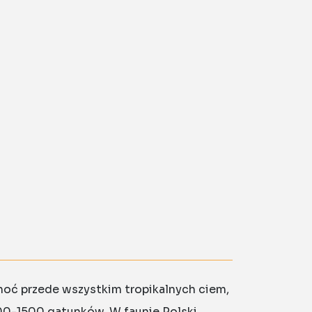
hoć przede wszystkim tropikalnych ciem,
300-1500 gatunków. W faunie Polski