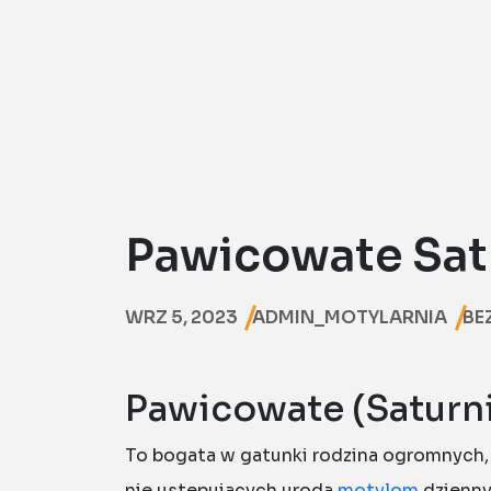
Pawicowate Sat
WRZ 5, 2023
ADMIN_MOTYLARNIA
BE
Pawicowate (Saturn
To bogata w gatunki rodzina ogromnych,
nie ustępujących urodą
motylom
dzienny