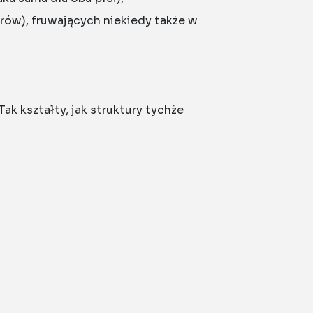
arów), fruwających niekiedy także w
k kształty, jak struktury tychże
e, zbite, jajowate bądź gruszkowate.
. dębowy A. yamamai) dostarcza jedwabiu,
am jedwabnikiem morwowym Bombyx mori,
wiem do innej rodziny: prządkowatych
ak wiele polskich ciem są mało
wlę w motylarniach, gdyż całkiem nieźle
wą, lilakiem, ligustrem czy wierzbą.