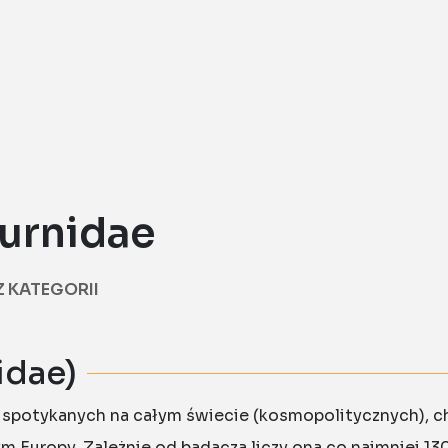
urnidae
Z KATEGORII
idae)
 spotykanych na całym świecie (kosmopolitycznych), c
m Europy. Zależnie od badacza liczy ona co najmniej 1