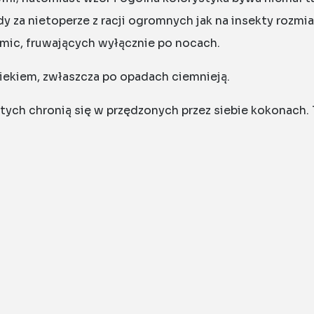
 za nietoperze z racji ogromnych jak na insekty rozmi
amic, fruwających wyłącznie po nocach.
wiekiem, zwłaszcza po opadach ciemnieją.
ych chronią się w przędzonych przez siebie kokonach. Ta
witujących i siatkowatych po zupełnie nieprzezroczyst
jedwabnik chiński, inaczej tussor Atherea pernyi oraz j
są jednak jakoś blisko spokrewnione z lepiej znanym n
 udomowionym owadem – jedwabnik morwowy należy bo
sienice żerują gromadnie, potem samotnie. Podobnie j
kach roślin o rozmaitym chemizmie. Ułatwia to ich hodo
awicę Lorquina skarmia się u nas m.in. bożodrzewem, mor
 gatunków jak pawice atlas i Lorquina bywa różna.