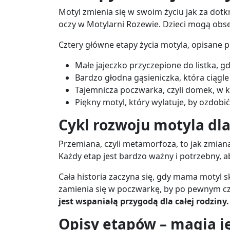
Motyl zmienia się w swoim życiu jak za dot
oczy w Motylarni Rozewie. Dzieci mogą obs
Cztery główne etapy życia motyla, opisane p
Małe jajeczko przyczepione do listka, g
Bardzo głodna gąsieniczka, która ciągle j
Tajemnicza poczwarka, czyli domek, w 
Piękny motyl, który wylatuje, by ozdobi
Cykl rozwoju motyla dla
Przemiana, czyli metamorfoza, to jak zmiana
Każdy etap jest bardzo ważny i potrzebny, 
Cała historia zaczyna się, gdy mama motyl sk
zamienia się w poczwarkę, by po pewnym cz
jest wspaniałą przygodą dla całej rodziny.
Opisy etapów – magia ję