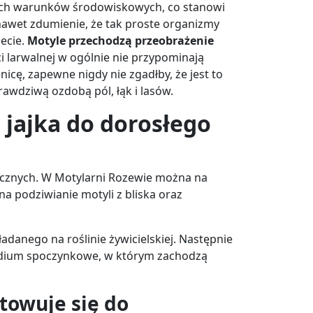
nych warunków środowiskowych, co stanowi
nawet zdumienie, że tak proste organizmy
iecie.
Motyle przechodzą przeobrażenie
 larwalnej w ogólnie nie przypominają
cę, zapewne nigdy nie zgadłby, że jest to
prawdziwą ozdobą pól, łąk i lasów.
 jajka do dorosłego
icznych. W Motylarni Rozewie można na
a podziwianie motyli z bliska oraz
adanego na roślinie żywicielskiej. Następnie
tadium spoczynkowe, w którym zachodzą
towuje się do