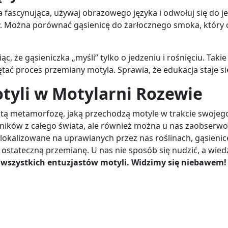
ka fascynująca, używaj obrazowego języka i odwołuj się do 
 Można porównać gąsienicę do żarłocznego smoka, który ci
, że gąsieniczka „myśli” tylko o jedzeniu i rośnięciu. Takie o
tać proces przemiany motyla. Sprawia, że edukacja staje si
tyli w Motylarni Rozewie
tą metamorfozę, jaką przechodzą motyle w trakcie swojeg
bników z całego świata, ale również można u nas zaobserw
lokalizowane na uprawianych przez nas roślinach, gąsienice
ostateczną przemianę. U nas nie sposób się nudzić, a wie
z wszystkich entuzjastów motyli. Widzimy się niebawem!