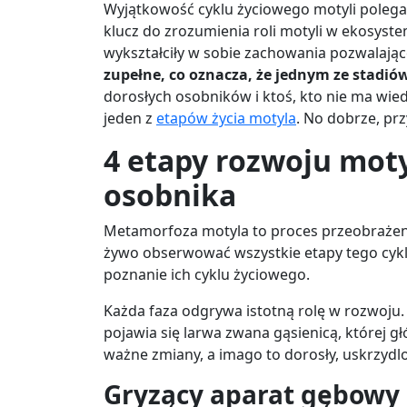
Wyjątkowość cyklu życiowego motyli poleg
klucz do zrozumienia roli motyli w ekosyst
wykształciły w sobie zachowania pozwalające
zupełne, co oznacza, że jednym ze stadió
dorosłych osobników i ktoś, kto nie ma wie
jeden z
etapów życia motyla
. No dobrze, prz
4 etapy rozwoju moty
osobnika
Metamorfoza motyla to proces przeobrażen
żywo obserwować wszystkie etapy tego cyklu,
poznanie ich cyklu życiowego.
Każda faza odgrywa istotną rolę w rozwoju. 
pojawia się larwa zwana gąsienicą, której
ważne zmiany, a imago to dorosły, uskrzyd
Gryzący aparat gębowy g