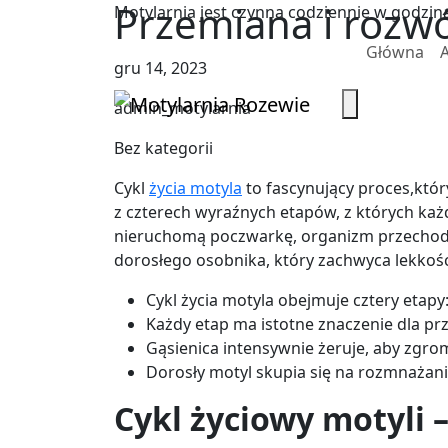
Przemiana i rozwó
Motylarnia jest czynna codziennie w godzina
Główna
A
gru 14, 2023
admin_motylarnia
Bez kategorii
Cykl
życia motyla
to fascynujący proces,któr
z czterech wyraźnych etapów, z których każ
nieruchomą poczwarkę, organizm przechodzi
dorosłego osobnika, który zachwyca lekkośc
Cykl życia motyla obejmuje cztery etapy:
Każdy etap ma istotne znaczenie dla pr
Gąsienica intensywnie żeruje, aby zgr
Dorosły motyl skupia się na rozmnażani
Cykl życiowy motyli 