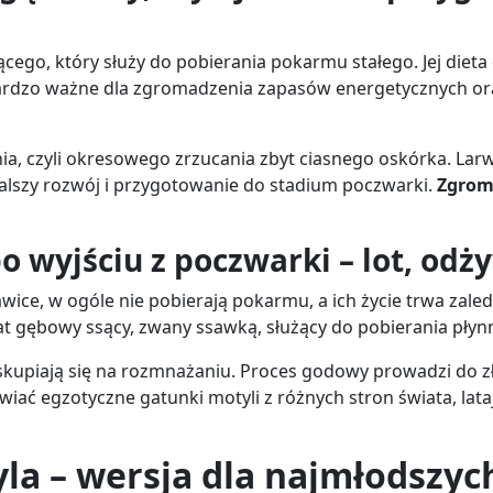
ego, który służy do pobierania pokarmu stałego. Jej dieta o
 bardzo ważne dla zgromadzenia zapasów energetycznych o
nia, czyli okresowego zrzucania zbyt ciasnego oskórka. Lar
dalszy rozwój i przygotowanie do stadium poczwarki.
Zgrom
o wyjściu z poczwarki – lot, odż
awice, w ogóle nie pobierają pokarmu, a ich życie trwa zaledw
rat gębowy ssący, zwany ssawką, służący do pobierania pły
skupiają się na rozmnażaniu. Proces godowy prowadzi do zł
ać egzotyczne gatunki motyli z różnych stron świata, lata
la – wersja dla najmłodszyc