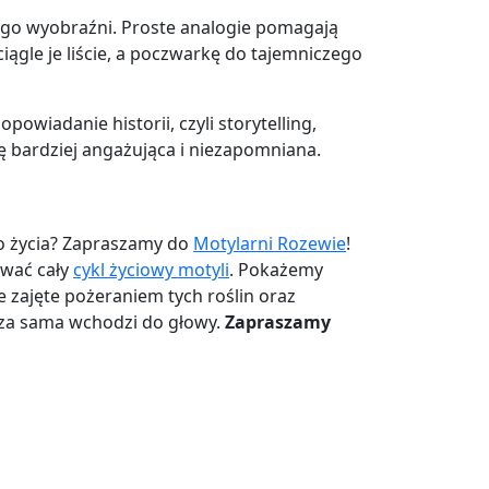
jego wyobraźni. Proste analogie pomagają
ągle je liście, a poczwarkę do tajemniczego
powiadanie historii, czyli storytelling,
ę bardziej angażująca i niezapomniana.
o życia? Zapraszamy do
Motylarni Rozewie
!
ować cały
cykl życiowy motyli
. Pokażemy
 zajęte pożeraniem tych roślin oraz
dza sama wchodzi do głowy.
Zapraszamy