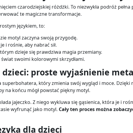
knięciem czarodziejskiej różdżki. To niezwykła podróż pełn
erwować te magiczne transformacje.
rostym językiem, to:
dzie motyl zaczyna swoją przygodę.
e i rośnie, aby nabrać sił.
którym dzieje się prawdziwa magia przemiany.
ć świat swoimi kolorowymi skrzydłami.
 dzieci: proste wyjaśnienie me
 superbohatera, który zmienia swój wygląd i moce. Dzięki n
aby na końcu mógł powstać piękny motyl.
łada jajeczko. Z niego wykluwa się gąsienica, która je i rośn
asie wyfrunąć jako motyl.
Cały ten proces można zobaczy
zyka dla dzieci