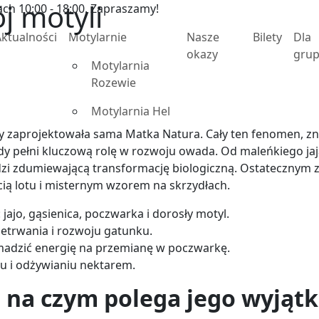
j motyli
ch 10:00 - 18:00. Zapraszamy!
ktualności
Motylarnie
Nasze
Bilety
Dla
okazy
gru
Motylarnia
Rozewie
Motylarnia Hel
y zaprojektowała sama Matka Natura. Cały ten fenomen, zna
dy pełni kluczową rolę w rozwoju owada. Od maleńkiego jaja
 zdumiewającą transformację biologiczną. Ostatecznym zw
ią lotu i misternym wzorem na skrzydłach.
 jajo, gąsienica, poczwarka i dorosły motyl.
zetrwania i rozwoju gatunku.
omadzić energię na przemianę w poczwarkę.
u i odżywianiu nektarem.
– na czym polega jego wyjąt