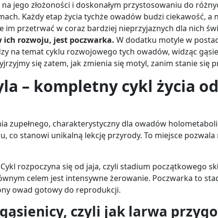
a na jego złożoności i doskonałym przystosowaniu do róż
emach. Każdy etap życia tychże owadów budzi ciekawość, a 
 im przetrwać w coraz bardziej nieprzyjaznych dla nich św
w ich rozwoju, jest poczwarka.
W dodatku motyle w postaci
dzy na temat cyklu rozwojowego tych owadów, widząc gąsieni
yjrzyjmy się zatem, jak zmienia się motyl, zanim stanie się 
la – kompletny cykl życia od
ia zupełnego, charakterystyczny dla owadów holometabol
 co stanowi unikalną lekcję przyrody. To miejsce pozwala n
Cykl rozpoczyna się od jaja, czyli stadium początkowego skł
 głównym celem jest intensywne żerowanie. Poczwarka to s
lony owad gotowy do reprodukcji.
ąsienicy, czyli jak larwa przygo