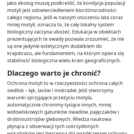
Jako ekolog muszę podkreślić, że kondycja populacji
motyli jest odzwierciedleniem bioróżnorodności
całego regionu. Jeśli w naszym otoczeniu lata coraz
mniej motyli, oznacza to, że cały lokalny system
biologiczny zaczyna ubożeć. Edukacja w obiektach
prezentujących te owady pozwala zrozumieć, że nie
są one jedynie estetycznym dodatkiem do
krajobrazu, ale fundamentem, na którym opiera się
stabilność biologiczna wielu krain geograficznych.
Dlaczego warto je chronić?
Ochrona motyli to w rzeczywistości ochrona całych
siedlisk – łąk, lasów i mokradeł. Jeśli stworzymy
warunki sprzyjające przeżyciu motyla,
automatycznie chronimy tysiące innych, mniej
widowiskowych gatunków owadów, pajęczaków i
drobnoustrojów glebowych. Wiedza naukowa
płynąca z obserwacji tych uskrzydlonych
wskaźników jest bezcenna dla współczesnej ochrony