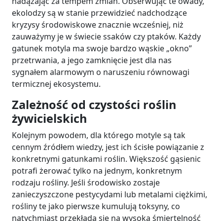
nadążając za tempem zmian. Obserwując te owady,
ekolodzy są w stanie przewidzieć nadchodzące
kryzysy środowiskowe znacznie wcześniej, niż
zauważymy je w świecie ssaków czy ptaków. Każdy
gatunek motyla ma swoje bardzo wąskie „okno”
przetrwania, a jego zamknięcie jest dla nas
sygnałem alarmowym o naruszeniu równowagi
termicznej ekosystemu.
Zależność od czystości roślin
żywicielskich
Kolejnym powodem, dla którego motyle są tak
cennym źródłem wiedzy, jest ich ścisłe powiązanie z
konkretnymi gatunkami roślin. Większość gąsienic
potrafi żerować tylko na jednym, konkretnym
rodzaju rośliny. Jeśli środowisko zostaje
zanieczyszczone pestycydami lub metalami ciężkimi,
rośliny te jako pierwsze kumulują toksyny, co
natychmiast przekłada się na wysoką śmiertelność