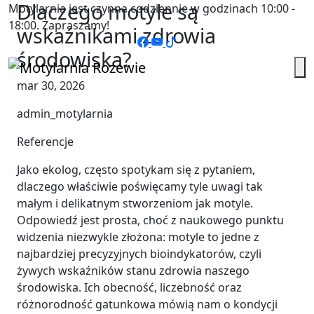
Dlaczego motyle są
Motylarnia jest czynna codziennie w godzinach 10:00 -
18:00. Zapraszamy!
wskaźnikami zdrowia
środowiska?
mar 30, 2026
admin_motylarnia
Referencje
Jako ekolog, często spotykam się z pytaniem,
dlaczego właściwie poświęcamy tyle uwagi tak
małym i delikatnym stworzeniom jak motyle.
Odpowiedź jest prosta, choć z naukowego punktu
widzenia niezwykle złożona: motyle to jedne z
najbardziej precyzyjnych bioindykatorów, czyli
żywych wskaźników stanu zdrowia naszego
środowiska. Ich obecność, liczebność oraz
różnorodność gatunkowa mówią nam o kondycji