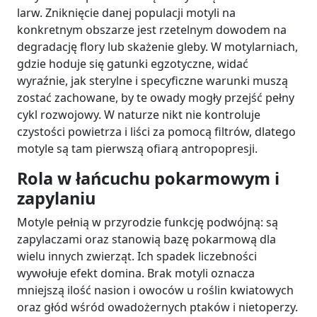
larw. Zniknięcie danej populacji motyli na
konkretnym obszarze jest rzetelnym dowodem na
degradację flory lub skażenie gleby. W motylarniach,
gdzie hoduje się gatunki egzotyczne, widać
wyraźnie, jak sterylne i specyficzne warunki muszą
zostać zachowane, by te owady mogły przejść pełny
cykl rozwojowy. W naturze nikt nie kontroluje
czystości powietrza i liści za pomocą filtrów, dlatego
motyle są tam pierwszą ofiarą antropopresji.
Rola w łańcuchu pokarmowym i
zapylaniu
Motyle pełnią w przyrodzie funkcję podwójną: są
zapylaczami oraz stanowią bazę pokarmową dla
wielu innych zwierząt. Ich spadek liczebności
wywołuje efekt domina. Brak motyli oznacza
mniejszą ilość nasion i owoców u roślin kwiatowych
oraz głód wśród owadożernych ptaków i nietoperzy.