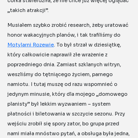
córka stwierdziła, że nie chce już więcej oglądać
„takich atrakcji”.
Musiałem szybko zrobić research, żeby uratować
honor wakacyjnych planów, i tak trafiliśmy do
Motylarni Rozewie
. To był strzał w dziesiątkę,
który całkowicie naprawił złe wrażenie z
poprzedniego dnia. Zamiast szklanych witryn,
weszliśmy do tętniącego życiem, parnego
namiotu. I tutaj muszę od razu wspomnieć o
jedynym minusie, który dla mojego „domowego
planisty” był lekkim wyzwaniem – system
płatności i biletowania w szczycie sezonu. Przy
wejściu zrobił się spory zator, bo grupa przed
nami miała mnóstwo pytań, a obsługa była jedna,