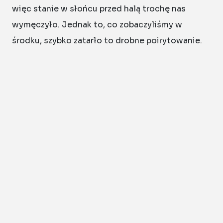
więc stanie w słońcu przed halą trochę nas
wymęczyło. Jednak to, co zobaczyliśmy w
środku, szybko zatarło to drobne poirytowanie.
Zosia była wręcz oniemiała, widząc, że motyle są
żywe, latają tuż przed jej oczami. Ta
bezpośredniość kontaktu z naturą podziałała na
nią inspirująco. Przewodnik w bardzo ciekawy
sposób opowiadał o tym, jak motyle piją nektar i
dlaczego tak ważne jest zachowanie ich
naturalnych siedlisk. Córka spędziła mnóstwo
czasu przy talerzu z owocami, patrząc, jak wielkie,
kolorowe okazy rozwijają swoje trąbki, by spić z
nich słodki sok. To nie była tylko sucha lekcja,