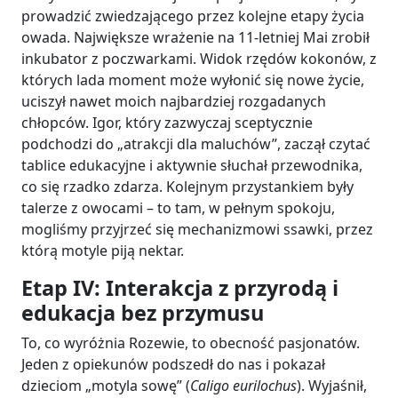
prowadzić zwiedzającego przez kolejne etapy życia
owada. Największe wrażenie na 11-letniej Mai zrobił
inkubator z poczwarkami. Widok rzędów kokonów, z
których lada moment może wyłonić się nowe życie,
uciszył nawet moich najbardziej rozgadanych
chłopców. Igor, który zazwyczaj sceptycznie
podchodzi do „atrakcji dla maluchów”, zaczął czytać
tablice edukacyjne i aktywnie słuchał przewodnika,
co się rzadko zdarza. Kolejnym przystankiem były
talerze z owocami – to tam, w pełnym spokoju,
mogliśmy przyjrzeć się mechanizmowi ssawki, przez
którą motyle piją nektar.
Etap IV: Interakcja z przyrodą i
edukacja bez przymusu
To, co wyróżnia Rozewie, to obecność pasjonatów.
Jeden z opiekunów podszedł do nas i pokazał
dzieciom „motyla sowę” (
Caligo eurilochus
). Wyjaśnił,