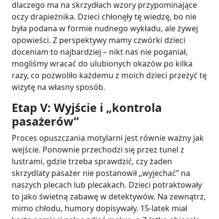
dlaczego ma na skrzydłach wzory przypominające
oczy drapieżnika. Dzieci chłonęły tę wiedzę, bo nie
była podana w formie nudnego wykładu, ale żywej
opowieści. Z perspektywy mamy czwórki dzieci
doceniam to najbardziej – nikt nas nie poganiał,
mogliśmy wracać do ulubionych okazów po kilka
razy, co pozwoliło każdemu z moich dzieci przeżyć tę
wizytę na własny sposób.
Etap V: Wyjście i „kontrola
pasażerów”
Proces opuszczania motylarni jest równie ważny jak
wejście. Ponownie przechodzi się przez tunel z
lustrami, gdzie trzeba sprawdzić, czy żaden
skrzydlaty pasażer nie postanowił „wyjechać” na
naszych plecach lub plecakach. Dzieci potraktowały
to jako świetną zabawę w detektywów. Na zewnątrz,
mimo chłodu, humory dopisywały. 15-latek miał