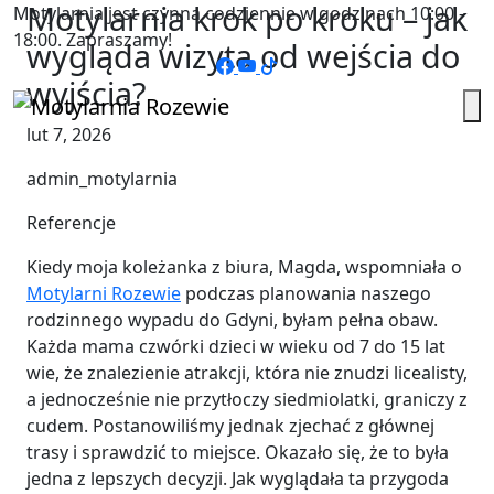
Motylarnia krok po kroku – jak
Motylarnia jest czynna codziennie w godzinach 10:00 -
18:00. Zapraszamy!
wygląda wizyta od wejścia do
wyjścia?
lut 7, 2026
admin_motylarnia
Referencje
Kiedy moja koleżanka z biura, Magda, wspomniała o
Motylarni Rozewie
podczas planowania naszego
rodzinnego wypadu do Gdyni, byłam pełna obaw.
Każda mama czwórki dzieci w wieku od 7 do 15 lat
wie, że znalezienie atrakcji, która nie znudzi licealisty,
a jednocześnie nie przytłoczy siedmiolatki, graniczy z
cudem. Postanowiliśmy jednak zjechać z głównej
trasy i sprawdzić to miejsce. Okazało się, że to była
jedna z lepszych decyzji. Jak wyglądała ta przygoda