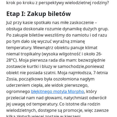
krok po kroku z perspektywy wielodzietnej rodziny?
Etap I: Zakup biletów
Już przy kasie spotkało nas miłe zaskoczenie –
obsługa doskonale rozumie dynamikę dużych grup.
Po zakupie biletów weszliśmy do namiotu i od razu
po tym dało się wyczuć wyraźną zmianę
temperatury. Wewnątrz obiektu panuje klimat
niemal tropikalny (wysoka wilgotność i około 26-
28°C). Moja pierwsza rada dla mam: bezwzględnie
zostawcie kurtki i bluzy w samochodzie,ponieważ
obiekt nie posiada szatni. Moja najmłodsza, 7-letnia
Zosia, początkowo była oszołomiona nagłym
uderzeniem ciepła, ale widok pierwszego,
ogromnego
błękitnego motyla Morpho
, który
przeleciał nam nad głowami, natychmiast odwrócił
jej uwagę od temperatury. Co istotne dla rodzin
wielodzietnych, dostępne są promocje, więc zawsze
kilka złotych więcej zostaje w kieszeni.