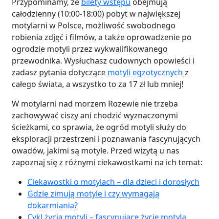
Przypominamy, że
bilety wstępu
obejmują
całodzienny
(10:00-18:00) pobyt w największej
motylarni w Polsce, możliwość swobodnego
robienia zdjęć i filmów, a także oprowadzenie po
ogrodzie motyli przez wykwalifikowanego
przewodnika. Wysłuchasz cudownych opowieści i
zadasz pytania dotyczące
motyli egzotycznych
z
całego świata, a wszystko to za 17 zł lub mniej!
W motylarni nad morzem Rozewie nie trzeba
zachowywać ciszy ani chodzić wyznaczonymi
ścieżkami, co sprawia, że ogród motyli służy do
eksploracji przestrzeni i poznawania fascynujących
owadów, jakimi są motyle. Przed wizytą u nas
zapoznaj się z różnymi ciekawostkami na ich temat:
Ciekawostki o motylach – dla dzieci i dorosłych
Gdzie zimują motyle i czy wymagają
dokarmiania?
Cykl życia motyli – fascynujące życie motyla