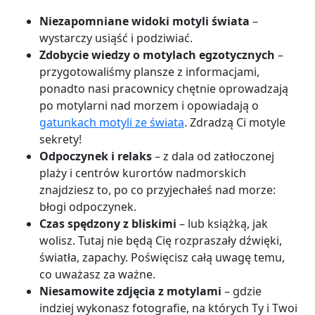
Niezapomniane widoki motyli świata
–
wystarczy usiąść i podziwiać.
Zdobycie wiedzy o motylach egzotycznych
–
przygotowaliśmy plansze z informacjami,
ponadto nasi pracownicy chętnie oprowadzają
po motylarni nad morzem i opowiadają o
gatunkach motyli ze świata
. Zdradzą Ci motyle
sekrety!
Odpoczynek i relaks
– z dala od zatłoczonej
plaży i centrów kurortów nadmorskich
znajdziesz to, po co przyjechałeś nad morze:
błogi odpoczynek.
Czas spędzony z bliskimi
– lub książką, jak
wolisz. Tutaj nie będą Cię rozpraszały dźwięki,
światła, zapachy. Poświęcisz całą uwagę temu,
co uważasz za ważne.
Niesamowite zdjęcia z motylami
– gdzie
indziej wykonasz fotografie, na których Ty i Twoi