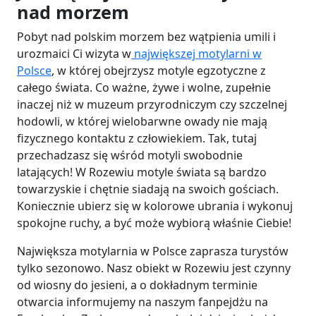
nad morzem
Pobyt nad polskim morzem bez wątpienia umili i
urozmaici Ci wizyta w
największej motylarni w
Polsce
, w której obejrzysz motyle egzotyczne z
całego świata. Co ważne, żywe i wolne, zupełnie
inaczej niż w muzeum przyrodniczym czy szczelnej
hodowli, w której wielobarwne owady nie mają
fizycznego kontaktu z człowiekiem. Tak, tutaj
przechadzasz się wśród motyli swobodnie
latających! W Rozewiu motyle świata są bardzo
towarzyskie i chętnie siadają na swoich gościach.
Koniecznie ubierz się w kolorowe ubrania i wykonuj
spokojne ruchy, a być może wybiorą właśnie Ciebie!
Największa motylarnia w Polsce zaprasza turystów
tylko sezonowo. Nasz obiekt w Rozewiu jest czynny
od wiosny do jesieni, a o dokładnym terminie
otwarcia informujemy na naszym fanpejdżu na