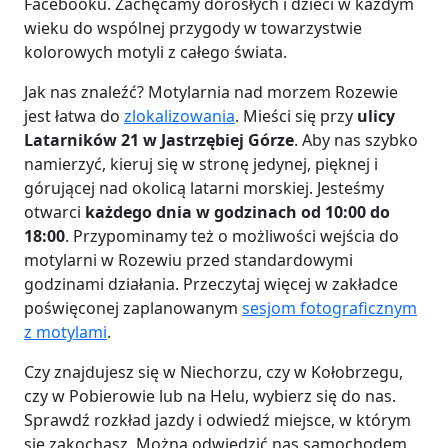
Facebooku. Zachęcamy dorosłych i dzieci w każdym
wieku do wspólnej przygody w towarzystwie
kolorowych motyli z całego świata.
Jak nas znaleźć? Motylarnia nad morzem Rozewie
jest łatwa do
zlokalizowania
. Mieści się przy
ulicy
Latarników 21 w Jastrzębiej Górze
. Aby nas szybko
namierzyć, kieruj się w stronę jedynej, pięknej i
górującej nad okolicą latarni morskiej. Jesteśmy
otwarci
każdego dnia w godzinach od 10:00 do
18:00
. Przypominamy też o możliwości wejścia do
motylarni w Rozewiu przed standardowymi
godzinami działania. Przeczytaj więcej w zakładce
poświęconej zaplanowanym
sesjom fotograficznym
z motylami
.
Czy znajdujesz się w Niechorzu, czy w Kołobrzegu,
czy w Pobierowie lub na Helu, wybierz się do nas.
Sprawdź rozkład jazdy i odwiedź miejsce, w którym
się zakochasz. Można odwiedzić nas samochodem,