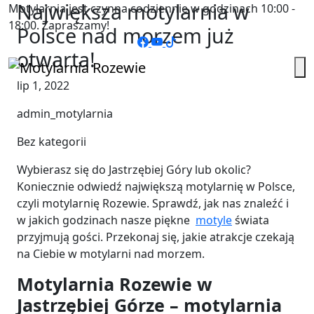
Największa motylarnia w
Motylarnia jest czynna codziennie w godzinach 10:00 -
18:00. Zapraszamy!
Polsce nad morzem już
otwarta!
lip 1, 2022
admin_motylarnia
Bez kategorii
Wybierasz się do Jastrzębiej Góry lub okolic?
Koniecznie odwiedź największą motylarnię w Polsce,
czyli motylarnię Rozewie. Sprawdź, jak nas znaleźć i
w jakich godzinach nasze piękne
motyle
świata
przyjmują gości. Przekonaj się, jakie atrakcje czekają
na Ciebie w motylarni nad morzem.
Motylarnia Rozewie w
Jastrzębiej Górze – motylarnia